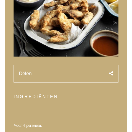
History of Caviar
Tasting Guide
Grading Caviar
Creating Caviar
Certification
RECIPES
Delen
EVENTS
Weddings
Corporate Events
INGREDIËNTEN
ACCOUNT
CONTACT
Voor 4 personen.
EN