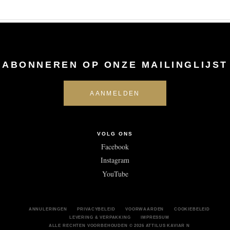
ABONNEREN OP ONZE MAILINGLIJST
VOLG ONS
Facebook
Instagram
YouTube
ANNULERINGEN
PRIVACYBELEID
VOORWAARDEN
COOKIEBELEID
LEVERING & VERPAKKING
IMPRESSUM
ALLE RECHTEN VOORBEHOUDEN
© 2026 ATTILUS KAVIAR N