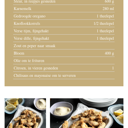
Steur, in reepjes gesneden
600 g
Karnemelk
280 ml
Gedroogde oregano
1 theelepel
Knoflookkorrels
1/2 theelepel
Verse tijm, fijngehakt
1 theelepel
Verse dille, fijngehakt
1 theelepel
Zout en peper naar smaak
Bloem
400 g
Olie om te frituren
Citroen, in vieren gesneden
1
Chilisaus en mayonaise om te serveren