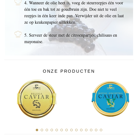
4. Wanneer de olie heet is, voeg de steurreepjes één voor
één toe en bak tot ze goudbruin zijn. Doe niet te veel
reepjes in één keer inde pan. Verwijder uit de olie en laat
ze op keukenpapier uitlekken.
5. Serveer de steur met de citroenpartjes, chilisaus en
mayonaise.
ONZE PRODUCTEN