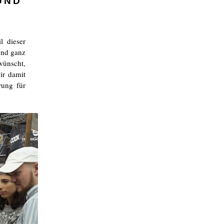
UND
l dieser
und ganz
wünscht,
ir damit
rung für