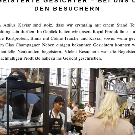
GEISTERTE GESICHTER – BEI UNS 
DEN BESUCHERN
 Attilus Kaviar sind stolz, dass wir erstmalig mit einem Stand Tei
altung sein durften. Im Gepäck hatten wir unsere Royal-Produktlinie – 
re Kostproben: Blinis mit Crème Fraîche und Kaviar sowie, wenn ge
em Glas Champagner. Neben einigen bekannten Gesichtern konnten w
tentielle Neukunden begeistern. Vielen Besuchern war die Begeiste
nachhaltigen Produkte nahezu ins Gesicht geschrieben.