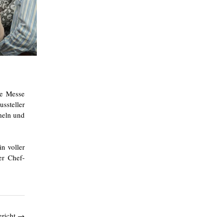
ie Messe
ssteller
meln und
n voller
er Chef-
ericht
→