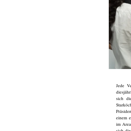
Jede Ve
diesjäh
sich d
Starkö
Präside
einem e
im Area
sich di