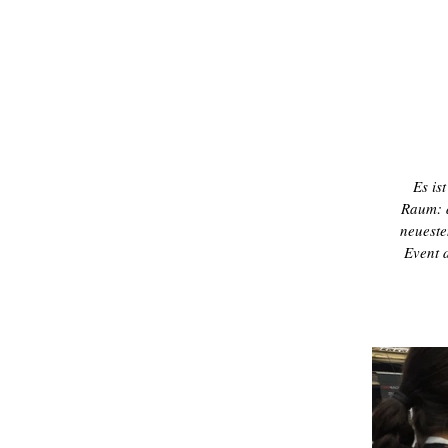
Es is
Raum: d
neueste
Event d