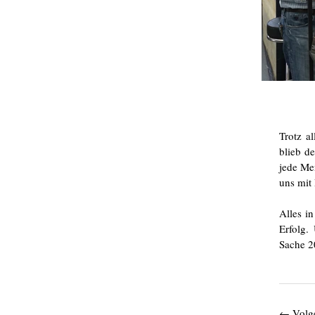
Trotz a
blieb d
jede Me
uns mit
Alles i
Erfolg.
Sache 2
←
Volg