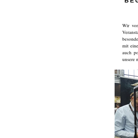
BE
Wir von
Veranst
besonde
mit ein
auch po
unsere 