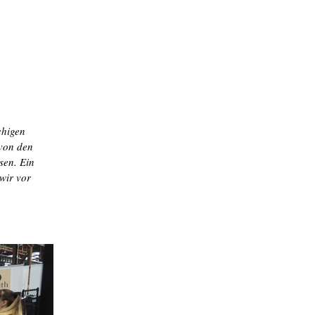
chigen
 von den
sen. Ein
 wir vor