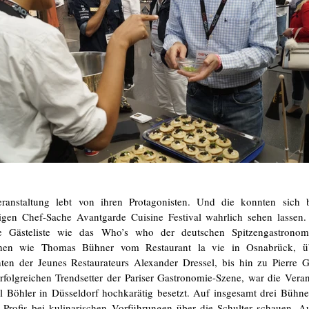
ranstaltung lebt von ihren Protagonisten. Und die konnten sich
rigen Chef-Sache Avantgarde Cuisine Festival wahrlich sehen lassen. 
ie Gästeliste wie das Who’s who der deutschen Spitzengastronom
chen wie Thomas Bühner vom Restaurant la vie in Osnabrück, ü
nten der Jeunes Restaurateurs Alexander Dressel, bis hin zu Pierre G
rfolgreichen Trendsetter der Pariser Gastronomie-Szene, war die Veran
l Böhler in Düsseldorf hochkarätig besetzt. Auf insgesamt drei Bühne
e Profis bei kulinarischen Vorführungen über die Schulter schauen. 